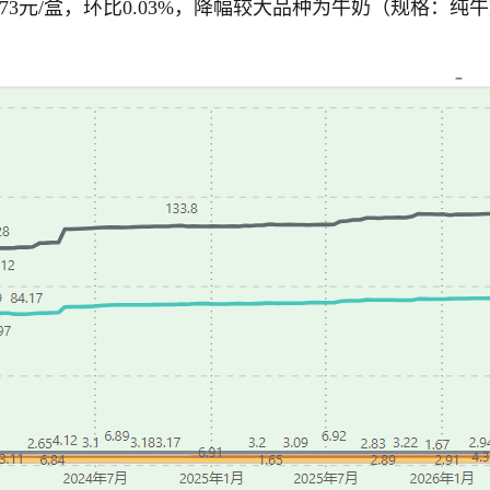
73元/盒，环比0.03%，降幅较大品种为牛奶（规格：纯牛奶